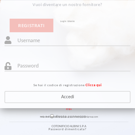
Vuoi diventare un nostro fornitore?
Login Utente
REGISTRATI
Se hai il codice di registrazione
Clicca qui
IT
/
EN
Resta connesso
Help desk portale:
helpdesk.procurement@albinigroup.com
COTONIFICIO ALBINI S.P.A
Password dimenticata?